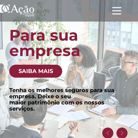
Para sua
empresa
SAIBA MAIS
Tenha os melhores seguros para sua
empresa. Deixe o seu
maior patrimônio com os nossos
serviços.