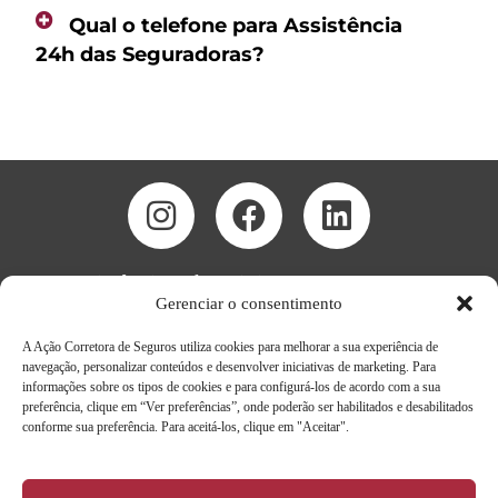
Qual o telefone para Assistência
24h das Seguradoras?
Assistência 24h e Sinistro
Av. Sete de
41 3338-7575
Gerenciar o consentimento
Setembro,
4682 Salas
A Ação Corretora de Seguros utiliza cookies para melhorar a sua experiência de
2005 a
navegação, personalizar conteúdos e desenvolver iniciativas de marketing. Para
2008 -
informações sobre os tipos de cookies e para configurá-los de acordo com a sua
Batel -
preferência, clique em “Ver preferências”, onde poderão ser habilitados e desabilitados
Curitiba/PR
conforme sua preferência. Para aceitá-los, clique em "Aceitar".
- 80240-
000
(41)